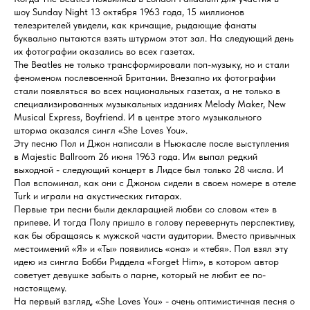
шоу Sunday Night 13 октября 1963 года, 15 миллионов
телезрителей увидели, как кричащие, рыдающие фанаты
буквально пытаются взять штурмом этот зал. На следующий день
их фотографии оказались во всех газетах.
The Beatles не только трансформировали поп-музыку, но и стали
феноменом послевоенной Британии. Внезапно их фотографии
стали появляться во всех национальных газетах, а не только в
специализированных музыкальных изданиях Melody Maker, New
Musical Express, Boyfriend. И в центре этого музыкального
шторма оказался сингл «She Loves You».
Эту песню Пол и Джон написали в Ньюкасле после выступления
в Majestic Ballroom 26 июня 1963 года. Им выпал редкий
выходной - следующий концерт в Лидсе был только 28 числа. И
Пол вспоминал, как они с Джоном сидели в своем номере в отеле
Turk и играли на акустических гитарах.
Первые три песни были декларацией любви со словом «те» в
припеве. И тогда Полу пришло в голову перевернуть перспективу,
как бы обращаясь к мужской части аудитории. Вместо привычных
местоимений «Я» и «Ты» появились «она» и «тебя». Пол взял эту
идею из сингла Бобби Риддела «Forget Him», в котором автор
советует девушке забыть о парне, который не любит ее по-
настоящему.
На первый взгляд, «She Loves You» - очень оптимистичная песня о