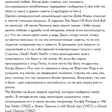
взаимной любви. Автор дает советы, как помирить
поссорившихся влюбленных, передавая сообщения («she told me
what to say») и давая советы («apologize to her»).
Однако американский музыкальный критик Дэйв Марш отыскал
в тексте «темные нюансы». В издании The Heart Of Rock And Roll
он написал: «В песне Леннона явно звучит намек: «Тебе лучше
ценить любовь и дружбу этой женщины, иначе этим воспользуюсь
я.» Что на самом деле имел в виду Джон, когда писал слова,
остается неясным: то ли это оптимистичные советы, то ли это
скрытое соперничество и зависть. В принципе, все зависит от
слушателей и от их собственной интерпретации голоса и слов.
Строчка «Yeah! Yeah! Yeah!» стала воплощением всего
позитивного, что было в той эпохе. Но если бы парни
прислушались к отцу Пола, то все могло бы быть по-другому.
Когда Джон и Пол как-то заехали к нему на Фортлин-Роуд и он
услышал эту песню, он предложил поменять строчку на «yes, yes,
yes», потому что так казалось более прилично. Возможно, так оно
и было - для королевского английского, но не для языка рок-н-
ролла.
The Beatles не были первой группой, которая изобрела «yeah,
yeah». В пятидесятые годы некоторые музыканты тоже
использовали его в своих песнях, например, Клифф Ричард в «We
Say Yeah» (1962) и Элвис Пресли в «All Shook Up» (1957) и «Good
Luck Charm» (1962).