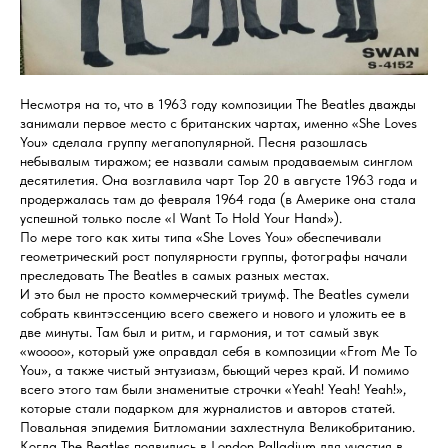
Несмотря на то, что в 1963 году композиции The Beatles дважды
занимали первое место с британских чартах, именно «She Loves
You» сделала группу мегапопулярной. Песня разошлась
небывалым тиражом; ее назвали самым продаваемым синглом
десятилетия. Она возглавила чарт Тор 20 в августе 1963 года и
продержалась там до февраля 1964 года (в Америке она стала
успешной только после «I Want То Hold Your Hand»).
По мере того как хиты типа «She Loves You» обеспечивали
геометрический рост популярности группы, фотографы начали
преследовать The Beatles в самых разных местах.
И это был не просто коммерческий триумф. The Beatles сумели
собрать квинтэссенцию всего свежего и нового и уложить ее в
две минуты. Там был и ритм, и гармония, и тот самый звук
«woooo», который уже оправдал себя в композиции «From Me То
You», а также чистый энтузиазм, бьющий через край. И помимо
всего этого там были знаменитые строчки «Yeah! Yeah! Yeah!»,
которые стали подарком для журналистов и авторов статей.
Повальная эпидемия Битломании захлестнула Великобританию.
Когда The Beatles появились в London Palladium для участия в