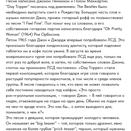
Песня написана Джоном Ленноном и Полом Маккартни.
"Day Tripper" писалась под давлением: The Beatles было
необходимо выпустить сингл к Рождеству. Большую часть слов и
музыки написал Джон, причем гитарный рифф он позаимствовал
из песни "I Feel Fine". Пол помог ему со словами, а его
собственная гитарная партия написалась благодаря "Oh Pretty
Woman" (1964) Роя Орбисона.
Летом 1965 года Джон и Джордж впервые попробовали ЛСД. Это
произошло благодаря лондонскому дантисту, который подложил
таблетки им в кофе после ужина. В августе во время
американского турне они попробовали ЛСД еще раз, только на
этот раз по доброй воле, а затем, по собственным словам Джона,
«потом мы принимали ЛСД постоянно». «Day Tripper» стала
первой композицией, которая благодаря игре слов говорила о
растущей популярности наркотиков, в том числе и среди членов
группы. В песне говорилось о тех, кто явно не может позволить
себе постоянно находиться под кайфом. «Это просто
рок‑н‑ролльная композиция, – говорил Джон. – В ней говорится о
людях, отъезжающих на отдых на один день. Обычно на лодке или
на чем‑то вроде этого. Это как бы… о хиппи выходного дня,
понимаете, о чем я?»
Это песня о девушке, которая провоцирует молодого человека.
Он называет ее "big teaser" – той, которая только дразнит, явно
намекая на более грубое "prick teaser", термин, который мужчины