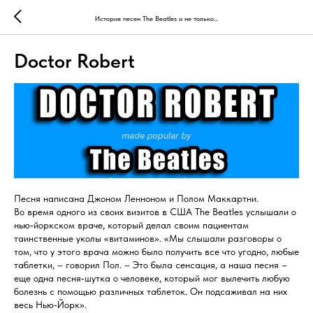
История песен The Beatles и не только...
Doctor Robert
Песня написана Джоном Ленноном и Полом Маккартни.
Во время одного из своих визитов в США The Beatles услышали о
нью‑йоркском враче, который делал своим пациентам
таинственные уколы «витаминов». «Мы слышали разговоры о
том, что у этого врача можно было получить все что угодно, любые
таблетки, – говорил Пол. – Это была сенсация, а наша песня –
еще одна песня‑шутка о человеке, который мог вылечить любую
болезнь с помощью различных таблеток. Он подсаживал на них
весь Нью‑Йорк».