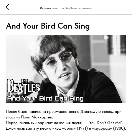
История песен The Beatles и не только...
And Your Bird Can Sing
Песня была написана преимущественно Джоном Ленноном при
участии Пола Маккартни.
Первоначальный вариант названия песни — "You Don’t Get Me".
Джон называл эту песню «кошмаром» (1971) и «мусором» (1980),