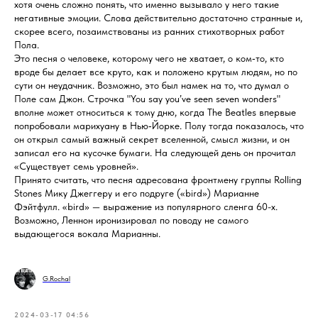
хотя очень сложно понять, что именно вызывало у него такие
негативные эмоции. Слова действительно достаточно странные и,
скорее всего, позаимствованы из ранних стихотворных работ
Пола.
Это песня о человеке, которому чего не хватает, о ком‑то, кто
вроде бы делает все круто, как и положено крутым людям, но по
сути он неудачник. Возможно, это был намек на то, что думал о
Поле сам Джон. Строчка "You say you’ve seen seven wonders"
вполне может относиться к тому дню, когда The Beatles впервые
попробовали марихуану в Нью‑Йорке. Полу тогда показалось, что
он открыл самый важный секрет вселенной, смысл жизни, и он
записал его на кусочке бумаги. На следующей день он прочитал
«Существует семь уровней».
Принято считать, что песня адресована фронтмену группы Rolling
Stones Мику Джеггеру и его подруге («bird») Марианне
Фэйтфулл. «bird» — выражение из популярного сленга 60-х.
Возможно, Леннон иронизировал по поводу не самого
выдающегося вокала Марианны.
G.Rochal
2024-03-17 04:56