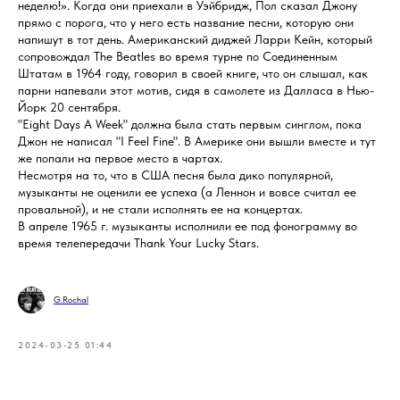
неделю!». Когда они приехали в Уэйбридж, Пол сказал Джону
прямо с порога, что у него есть название песни, которую они
напишут в тот день. Американский диджей Ларри Кейн, который
сопровождал The Beatles во время турне по Соединенным
Штатам в 1964 году, говорил в своей книге, что он слышал, как
парни напевали этот мотив, сидя в самолете из Далласа в Нью-
Йорк 20 сентября.
"Eight Days A Week" должна была стать первым синглом, пока
Джон не написал "I Feel Fine". В Америке они вышли вместе и тут
же попали на первое место в чартах.
Несмотря на то, что в США песня была дико популярной,
музыканты не оценили ее успеха (а Леннон и вовсе считал ее
провальной), и не стали исполнять ее на концертах.
В апреле 1965 г. музыканты исполнили ее под фонограмму во
время телепередачи Thank Your Lucky Stars.
G.Rochal
2024-03-25 01:44