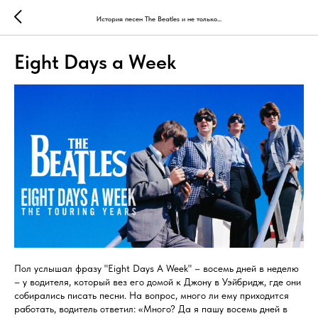
История песен The Beatles и не только...
Eight Days a Week
Пол услышал фразу "Eight Days A Week" – восемь дней в неделю
– у водителя, который вез его домой к Джону в Уэйбридж, где они
собирались писать песни. На вопрос, много ли ему приходится
работать, водитель ответил: «Много? Да я пашу восемь дней в