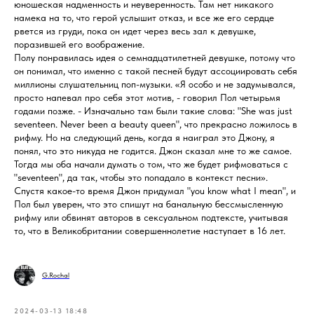
юношеская надменность и неуверенность. Там нет никакого
намека на то, что герой услышит отказ, и все же его сердце
рвется из груди, пока он идет через весь зал к девушке,
поразившей его воображение.
Полу понравилась идея о семнадцатилетней девушке, потому что
он понимал, что именно с такой песней будут ассоциировать себя
миллионы слушательниц поп-музыки. «Я особо и не задумывался,
просто напевал про себя этот мотив, - говорил Пол четырьмя
годами позже. - Изначально там были такие слова: "She was just
seventeen. Never been a beauty queen", что прекрасно ложилось в
рифму. Но на следующий день, когда я наиграл это Джону, я
понял, что это никуда не годится. Джон сказал мне то же самое.
Тогда мы оба начали думать о том, что же будет рифмоваться с
"seventeen", да так, чтобы это попадало в контекст песни».
Спустя какое-то время Джон придумал "you know what I mean", и
Пол был уверен, что это спишут на банальную бессмысленную
рифму или обвинят авторов в сексуальном подтексте, учитывая
то, что в Великобритании совершеннолетие наступает в 16 лет.
G.Rochal
2024-03-13 18:48