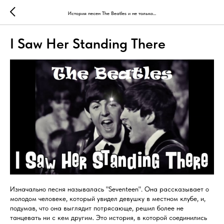
История песен The Beatles и не только...
I Saw Her Standing There
Изначально песня называлась "Seventeen". Она рассказывает о
молодом человеке, который увидел девушку в местном клубе, и,
подумав, что она выглядит потрясающе, решил более не
танцевать ни с кем другим. Это история, в которой соединились