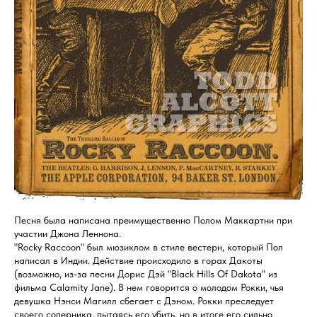
Песня была написана преимущественно Полом Маккартни при
участии Джона Леннона.
"Rocky Raccoon" был мюзиклом в стиле вестерн, который Пол
написал в Индии. Действие происходило в горах Дакоты
(возможно, из‑за песни Дорис Дэй "Black Hills Of Dakota" из
фильма Calamity Jane). В нем говорится о молодом Рокки, чья
девушка Нэнси Магилл сбегает с Дэном. Рокки преследует
своего соперника, пытаясь его убить, но в итоге его сильно