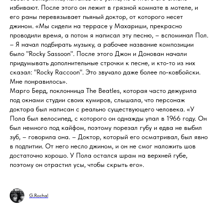
избивают. После этого он лежит в грязной комнате в мотеле, и
его раны перевязывает пьяный доктор, от которого несет
джином. «Мы сидели на террасе у Махариши, прекрасно
проводили время, а потом я написал эту песню, – вспоминал Пол.
– Я начал подбирать музыку, а рабочее название композиции
было "Rocky Sassoon". После этого Джон и Донован начали
придумывать дополнительные строчки к песне, и кто‑то из них
сказал: "Rocky Raccoon". Это звучало даже более по‑ковбойски.
Мне понравилось».
Марго Берд, поклонница The Beatles, которая часто дежурила
под окнами студии своих кумиров, слышала, что персонаж
доктора был написан с реально существующего человека. «У
Пола был велосипед, с которого он однажды упал в 1966 году. Он
был немного под кайфом, поэтому порезал губу и едва не выбил
зуб, – говорила она. – Доктор, который его осматривал, был явно
в подпитии. От него несло джином, и он не смог наложить шов
достаточно хорошо. У Пола остался шрам на верхней губе,
поэтому он отрастил усы, чтобы скрыть его».
G.Rochal