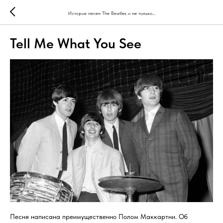
История песен The Beatles и не только...
Tell Me What You See
Песня написана преимущественно Полом Маккартни. Об