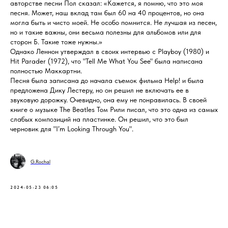
авторстве песни Пол сказал: «Кажется, я помню, что это моя
песня. Может, наш вклад там был 60 на 40 процентов, но она
могла быть и чисто моей. Не особо помнится. Не лучшая из песен,
но и такие важны, они весьма полезны для альбомов или для
сторон Б. Такие тоже нужны.»
Однако Леннон утверждал в своих интервью с Playboy (1980) и
Hit Parader (1972), что "Tell Me What You See" была написана
полностью Маккартни.
Песня была записана до начала съемок фильма Help! и была
предложена Дику Лестеру, но он решил не включать ее в
звуковую дорожку. Очевидно, она ему не понравилась. В своей
книге о музыке The Beatles Том Рили писал, что это одна из самых
слабых композиций на пластинке. Он решил, что это был
черновик для "I’m Looking Through You".
G.Rochal
2024-05-23 06:05