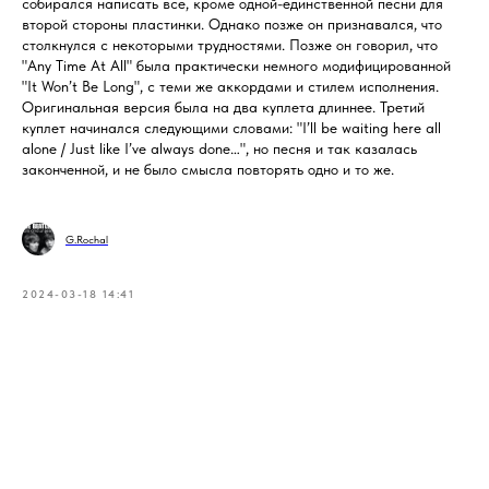
собирался написать все, кроме одной-единственной песни для
второй стороны пластинки. Однако позже он признавался, что
столкнулся с некоторыми трудностями. Позже он говорил, что
"Any Time At All" была практически немного модифицированной
"It Won’t Be Long", с теми же аккордами и стилем исполнения.
Оригинальная версия была на два куплета длиннее. Третий
куплет начинался следующими словами: "I’ll be waiting here all
alone / Just like I’ve always done…", но песня и так казалась
законченной, и не было смысла повторять одно и то же.
G.Rochal
2024-03-18 14:41