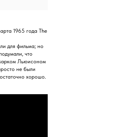
арта 1965 года The
ли для фильма; но
подумали, что
с Марком Льюисоном
просто не были
достаточно хорошо.