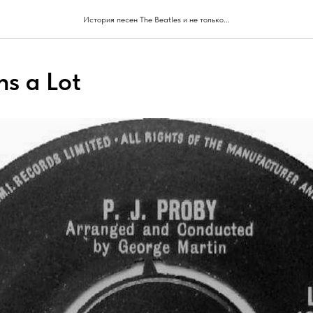
История песен The Beatles и не только...
s a Lot