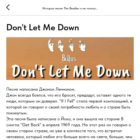
История песен The Beatles и не только...
Don't Let Me Down
Песня написана Джоном Ленноном.
Джон всегда боялся, что его бросят, предадут, оставят одного те
люди, которым он доверял. "If I Fell" стала первой композицией, в
которой он говорил о своей потребности любить и о страхе быть
покинутым.
Эта песня была написана о Йоко, и она вышла на стороне B
сингла "Get Back" в апреле 1969 года. На этот раз он говорил о
своем старом страхе, но уже в контексте того, что встретил
человека, который любил его больше всего на свете, больше, чем