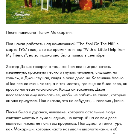
Песня написана Полом Маккартни.
Пол начал работать над композицией "The Fool On The Hill" в
марте 1967 года, в то же время что и над "With a Little Help from
My Friends", но записана она была только в сентябре.
Хантер Дэвис говорил о том, что Пол пел и играл «очень
медленную, красивую песню о глупом человеке, сидящем на
холме», а Джон слушал, глядя в окно дома на Кавендиш‑Авеню.
«Пол пел ее очень часто, а в тех местах, где еще не было слов, он
просто напевал «ла‑ла‑ла». Когда он закончил, Джон
посоветовал ему дописать ее, чтобы не забыть те слова, которые
он уже придумал. Пол сказал, что не забудет», – говорил Дэвис.
Песня была о дурачке, человеке, которого остальные люди
считают местным сумасшедшим, но который на самом деле
является никем не понятым пророком. Пол думал о таких гуру,
как Махариши, которых часто называли шарлатанами, и об