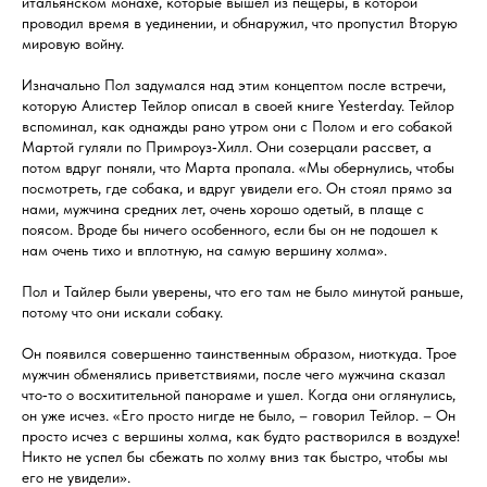
итальянском монахе, которые вышел из пещеры, в которой
проводил время в уединении, и обнаружил, что пропустил Вторую
мировую войну.
Изначально Пол задумался над этим концептом после встречи,
которую Алистер Тейлор описал в своей книге Yesterday. Тейлор
вспоминал, как однажды рано утром они с Полом и его собакой
Мартой гуляли по Примроуз‑Хилл. Они созерцали рассвет, а
потом вдруг поняли, что Марта пропала. «Мы обернулись, чтобы
посмотреть, где собака, и вдруг увидели его. Он стоял прямо за
нами, мужчина средних лет, очень хорошо одетый, в плаще с
поясом. Вроде бы ничего особенного, если бы он не подошел к
нам очень тихо и вплотную, на самую вершину холма».
Пол и Тайлер были уверены, что его там не было минутой раньше,
потому что они искали собаку.
Он появился совершенно таинственным образом, ниоткуда. Трое
мужчин обменялись приветствиями, после чего мужчина сказал
что‑то о восхитительной панораме и ушел. Когда они оглянулись,
он уже исчез. «Его просто нигде не было, – говорил Тейлор. – Он
просто исчез с вершины холма, как будто растворился в воздухе!
Никто не успел бы сбежать по холму вниз так быстро, чтобы мы
его не увидели».