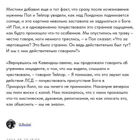
Мистики добавил еще и тот факт, что сразу после исчезновения
мужчины Пол и Тейлор увидели, как над Лондоном поднимается
солнце, и эта картина невольно заставила их задуматься о Боге.
«И Пол, и я одновременно почувствовали это странное ощущение,
как будто произошло что‑то особенное. Мы опустились на траву –
честно говоря, ноги немного тряслись, – и Пол сказал: «Что за
чертовщина? Это было странно. Он ведь действительно был тут?
И мы с ним действительно говорили?»
«Вернувшись на Кавендиш‑авеню, мы продолжали говорить об
утреннем инциденте, о том, что мы видели, слышали и
чувствовали, – говорил Тейлор. – Я понимаю, что это звучит как
действие ЛСД – почувствовать присутствие Бога в
Примроуз‑Хилл, но мы ничего не принимали. Накануне вечером
мы пили виски с колой. Нам показалось, что с нами произошло
что‑то мистическое, духовное, религиозное, но как описать это,
как объяснить – мы не знали».
G.Rochal
2024-05-30 18:50